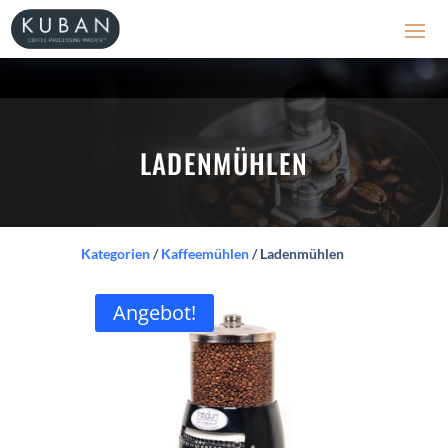
LADENMÜHLEN
Kategorien
/
Kaffeemühlen
/ Ladenmühlen
Angebot!